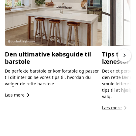
Den ultimative købsguide til
Tips til at
keyboard_arrow_right
barstole
lænestol
De perfekte barstole er komfortable og passer
Det er et personl
til dit interiør. Se vores tips til, hvordan du
den rette lænest
vælger de rette barstole.
smule lettere ha
tips til at hjælp
keyboard_arrow_right
Læs mere
valg.
keyboard_arrow_right
Læs mere