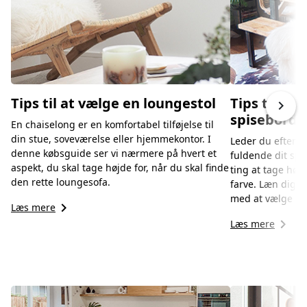
Tips til at vælge en loungestol
Tips til at
keyboard_arrow_right
spisebord
En chaiselong er en komfortabel tilføjelse til
din stue, soveværelse eller hjemmekontor. I
Leder du efter e
denne købsguide ser vi nærmere på hvert et
fuldende dit sp
aspekt, du skal tage højde for, når du skal finde
ting at tage højd
den rette loungesofa.
farve. Læn dig ti
med at vælge de
keyboard_arrow_right
Læs mere
keyboard_arrow_right
Læs mere